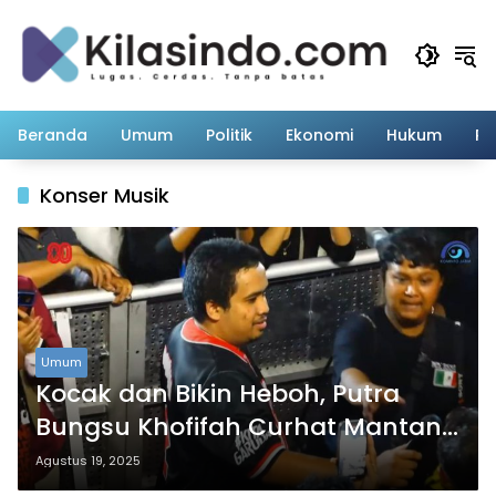
Langsung
ke
konten
Beranda
Umum
Politik
Ekonomi
Hukum
Pe
Konser Musik
Umum
Kocak dan Bikin Heboh, Putra
Bungsu Khofifah Curhat Mantan
di Panggung NDX AKA
Agustus 19, 2025