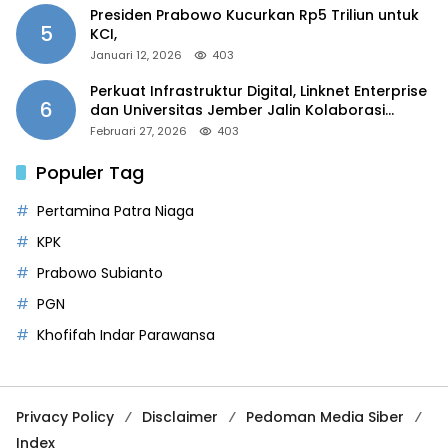
Presiden Prabowo Kucurkan Rp5 Triliun untuk
5
KCI,
Januari 12, 2026
403
Perkuat Infrastruktur Digital, Linknet Enterprise
6
dan Universitas Jember Jalin Kolaborasi
Smart Campus Berbasis AI
Februari 27, 2026
403
Populer Tag
Pertamina Patra Niaga
KPK
Prabowo Subianto
PGN
Khofifah Indar Parawansa
Privacy Policy
Disclaimer
Pedoman Media Siber
Index