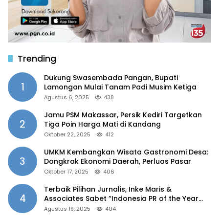
Trending
Dukung Swasembada Pangan, Bupati
1
Lamongan Mulai Tanam Padi Musim Ketiga
Agustus 6, 2025
438
Jamu PSM Makassar, Persik Kediri Targetkan
2
Tiga Poin Harga Mati di Kandang
Oktober 22, 2025
412
UMKM Kembangkan Wisata Gastronomi Desa:
3
Dongkrak Ekonomi Daerah, Perluas Pasar
Oktober 17, 2025
406
Terbaik Pilihan Jurnalis, Inke Maris &
4
Associates Sabet “Indonesia PR of the Year
2025”
Agustus 19, 2025
404