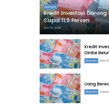
Ekonomi
Kredit Investasi Doron
Capai 11,5 Persen
Juni 19, 2026
Kredit Inve
Dinilai Bel
Ekonomi
Mei 16
Uang Bere
Ekonomi
Desem