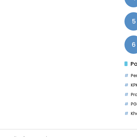
5
6
Po
Pe
KP
Pr
PG
Kh