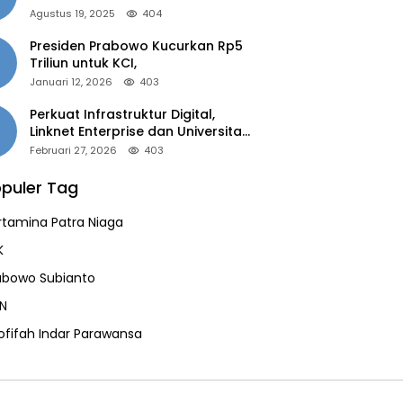
of the Year 2025”
Agustus 19, 2025
404
Presiden Prabowo Kucurkan Rp5
Triliun untuk KCI,
Januari 12, 2026
403
Perkuat Infrastruktur Digital,
Linknet Enterprise dan Universitas
Jember Jalin Kolaborasi Smart
Februari 27, 2026
403
Campus Berbasis AI
puler Tag
rtamina Patra Niaga
K
abowo Subianto
N
ofifah Indar Parawansa