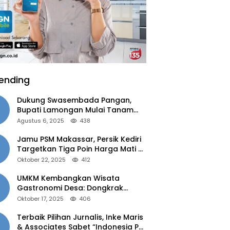
ending
Dukung Swasembada Pangan,
Bupati Lamongan Mulai Tanam
Padi Musim Ketiga
Agustus 6, 2025
438
Jamu PSM Makassar, Persik Kediri
Targetkan Tiga Poin Harga Mati di
Kandang
Oktober 22, 2025
412
UMKM Kembangkan Wisata
Gastronomi Desa: Dongkrak
Ekonomi Daerah, Perluas Pasar
Oktober 17, 2025
406
Terbaik Pilihan Jurnalis, Inke Maris
& Associates Sabet “Indonesia PR