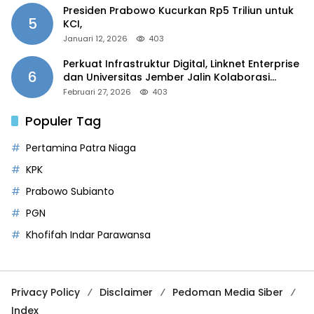
Presiden Prabowo Kucurkan Rp5 Triliun untuk
5
KCI,
Januari 12, 2026
403
Perkuat Infrastruktur Digital, Linknet Enterprise
6
dan Universitas Jember Jalin Kolaborasi
Smart Campus Berbasis AI
Februari 27, 2026
403
Populer Tag
Pertamina Patra Niaga
KPK
Prabowo Subianto
PGN
Khofifah Indar Parawansa
Privacy Policy
Disclaimer
Pedoman Media Siber
Index