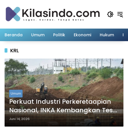
Langsung
ke
konten
Beranda
Umum
Politik
Ekonomi
Hukum
Pe
KRL
Umum
Perkuat Industri Perkeretaapian
Nasional, INKA Kembangkan Test
Track 3 Km di Banyuwangi
Juni 14, 2026