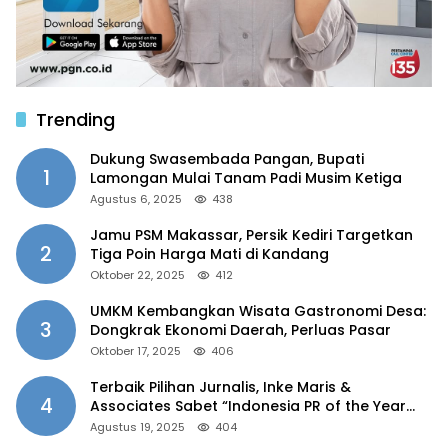
Trending
Dukung Swasembada Pangan, Bupati
1
Lamongan Mulai Tanam Padi Musim Ketiga
Agustus 6, 2025
438
Jamu PSM Makassar, Persik Kediri Targetkan
2
Tiga Poin Harga Mati di Kandang
Oktober 22, 2025
412
UMKM Kembangkan Wisata Gastronomi Desa:
3
Dongkrak Ekonomi Daerah, Perluas Pasar
Oktober 17, 2025
406
Terbaik Pilihan Jurnalis, Inke Maris &
4
Associates Sabet “Indonesia PR of the Year
2025”
Agustus 19, 2025
404