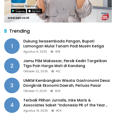
Trending
Dukung Swasembada Pangan, Bupati
1
Lamongan Mulai Tanam Padi Musim Ketiga
Agustus 6, 2025
438
Jamu PSM Makassar, Persik Kediri Targetkan
2
Tiga Poin Harga Mati di Kandang
Oktober 22, 2025
412
UMKM Kembangkan Wisata Gastronomi Desa:
3
Dongkrak Ekonomi Daerah, Perluas Pasar
Oktober 17, 2025
406
Terbaik Pilihan Jurnalis, Inke Maris &
4
Associates Sabet “Indonesia PR of the Year
2025”
Agustus 19, 2025
404