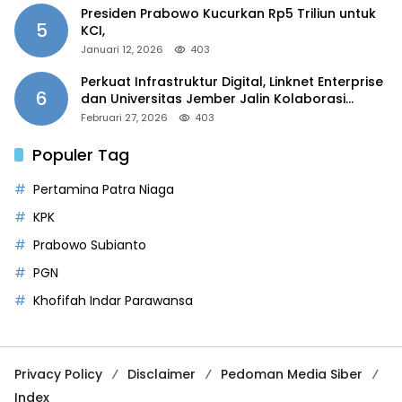
Presiden Prabowo Kucurkan Rp5 Triliun untuk
5
KCI,
Januari 12, 2026
403
Perkuat Infrastruktur Digital, Linknet Enterprise
6
dan Universitas Jember Jalin Kolaborasi
Smart Campus Berbasis AI
Februari 27, 2026
403
Populer Tag
Pertamina Patra Niaga
KPK
Prabowo Subianto
PGN
Khofifah Indar Parawansa
Privacy Policy
Disclaimer
Pedoman Media Siber
Index