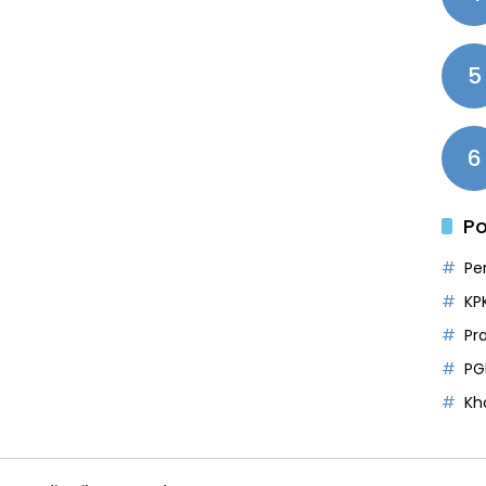
5
6
Po
Pe
KP
Pr
PG
Kh