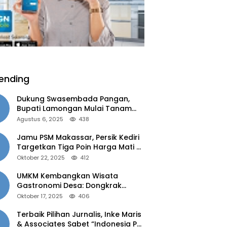
ending
Dukung Swasembada Pangan,
Bupati Lamongan Mulai Tanam
Padi Musim Ketiga
Agustus 6, 2025
438
Jamu PSM Makassar, Persik Kediri
Targetkan Tiga Poin Harga Mati di
Kandang
Oktober 22, 2025
412
UMKM Kembangkan Wisata
Gastronomi Desa: Dongkrak
Ekonomi Daerah, Perluas Pasar
Oktober 17, 2025
406
Terbaik Pilihan Jurnalis, Inke Maris
& Associates Sabet “Indonesia PR