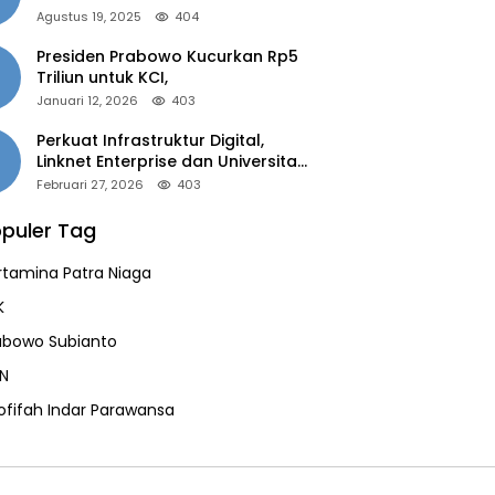
of the Year 2025”
Agustus 19, 2025
404
Presiden Prabowo Kucurkan Rp5
Triliun untuk KCI,
Januari 12, 2026
403
Perkuat Infrastruktur Digital,
Linknet Enterprise dan Universitas
Jember Jalin Kolaborasi Smart
Februari 27, 2026
403
Campus Berbasis AI
puler Tag
rtamina Patra Niaga
K
abowo Subianto
N
ofifah Indar Parawansa