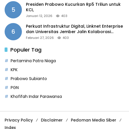
Presiden Prabowo Kucurkan Rp5 Triliun untuk
5
KCI,
Januari 12, 2026
403
Perkuat Infrastruktur Digital, Linknet Enterprise
6
dan Universitas Jember Jalin Kolaborasi
Smart Campus Berbasis AI
Februari 27, 2026
403
Populer Tag
Pertamina Patra Niaga
KPK
Prabowo Subianto
PGN
Khofifah Indar Parawansa
Privacy Policy
Disclaimer
Pedoman Media Siber
Index