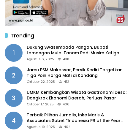
Trending
Dukung Swasembada Pangan, Bupati
1
Lamongan Mulai Tanam Padi Musim Ketiga
Agustus 6, 2025
438
Jamu PSM Makassar, Persik Kediri Targetkan
2
Tiga Poin Harga Mati di Kandang
Oktober 22, 2025
412
UMKM Kembangkan Wisata Gastronomi Desa:
3
Dongkrak Ekonomi Daerah, Perluas Pasar
Oktober 17, 2025
406
Terbaik Pilihan Jurnalis, Inke Maris &
4
Associates Sabet “Indonesia PR of the Year
2025”
Agustus 19, 2025
404