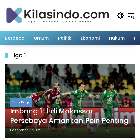
Langsung
ke
konten
Beranda
Umum
Politik
Ekonomi
Hukum
Pe
Liga 1
Olah Raga
Imbang 1-1 di Makassar,
Persebaya Amankan Poin Penting
Desember 7, 2025