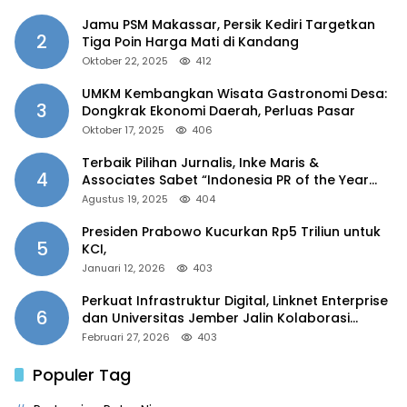
Jamu PSM Makassar, Persik Kediri Targetkan
2
Tiga Poin Harga Mati di Kandang
Oktober 22, 2025
412
UMKM Kembangkan Wisata Gastronomi Desa:
3
Dongkrak Ekonomi Daerah, Perluas Pasar
Oktober 17, 2025
406
Terbaik Pilihan Jurnalis, Inke Maris &
4
Associates Sabet “Indonesia PR of the Year
2025”
Agustus 19, 2025
404
Presiden Prabowo Kucurkan Rp5 Triliun untuk
5
KCI,
Januari 12, 2026
403
Perkuat Infrastruktur Digital, Linknet Enterprise
6
dan Universitas Jember Jalin Kolaborasi
Smart Campus Berbasis AI
Februari 27, 2026
403
Populer Tag