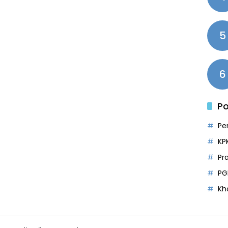
5
6
Po
Pe
KP
Pr
PG
Kh