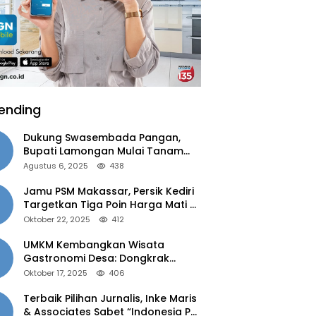
ending
Dukung Swasembada Pangan,
Bupati Lamongan Mulai Tanam
Padi Musim Ketiga
Agustus 6, 2025
438
Jamu PSM Makassar, Persik Kediri
Targetkan Tiga Poin Harga Mati di
Kandang
Oktober 22, 2025
412
UMKM Kembangkan Wisata
Gastronomi Desa: Dongkrak
Ekonomi Daerah, Perluas Pasar
Oktober 17, 2025
406
Terbaik Pilihan Jurnalis, Inke Maris
& Associates Sabet “Indonesia PR