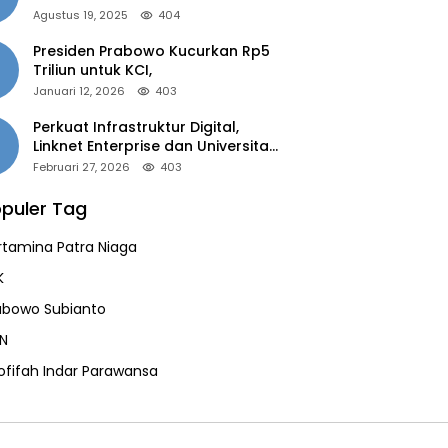
of the Year 2025”
Agustus 19, 2025
404
Presiden Prabowo Kucurkan Rp5
Triliun untuk KCI,
Januari 12, 2026
403
Perkuat Infrastruktur Digital,
Linknet Enterprise dan Universitas
Jember Jalin Kolaborasi Smart
Februari 27, 2026
403
Campus Berbasis AI
puler Tag
rtamina Patra Niaga
K
abowo Subianto
N
ofifah Indar Parawansa