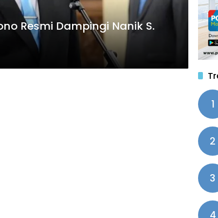
gono Resmi Dampingi Nanik S.
Tr
1
2
3
4