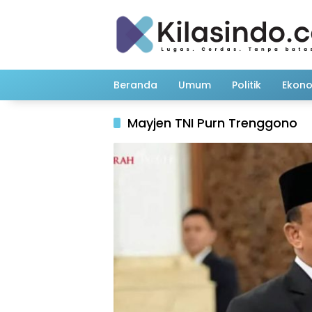
Langsung
ke
konten
Beranda
Umum
Politik
Ekon
Mayjen TNI Purn Trenggono