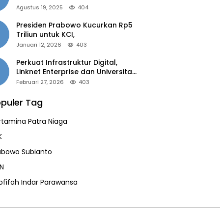
of the Year 2025”
Agustus 19, 2025
404
Presiden Prabowo Kucurkan Rp5
Triliun untuk KCI,
Januari 12, 2026
403
Perkuat Infrastruktur Digital,
Linknet Enterprise dan Universitas
Jember Jalin Kolaborasi Smart
Februari 27, 2026
403
Campus Berbasis AI
puler Tag
rtamina Patra Niaga
K
abowo Subianto
N
ofifah Indar Parawansa