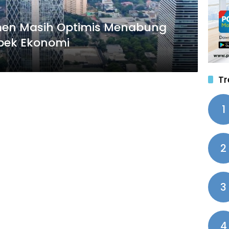
umen Masih Optimis Menabung
pek Ekonomi
Tr
1
2
3
4