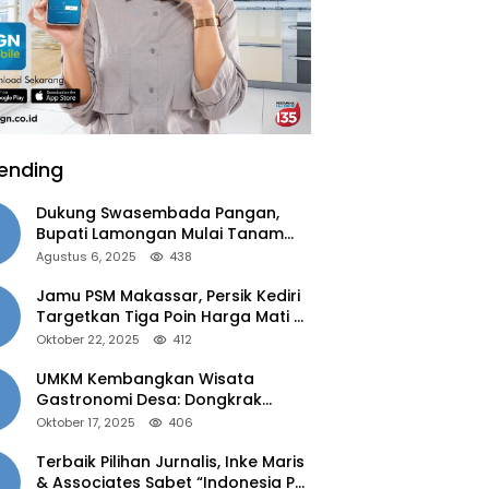
ending
Dukung Swasembada Pangan,
Bupati Lamongan Mulai Tanam
Padi Musim Ketiga
Agustus 6, 2025
438
Jamu PSM Makassar, Persik Kediri
Targetkan Tiga Poin Harga Mati di
Kandang
Oktober 22, 2025
412
UMKM Kembangkan Wisata
Gastronomi Desa: Dongkrak
Ekonomi Daerah, Perluas Pasar
Oktober 17, 2025
406
Terbaik Pilihan Jurnalis, Inke Maris
& Associates Sabet “Indonesia PR