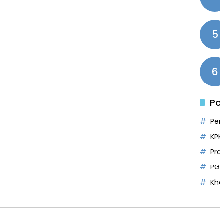
5
6
Po
Pe
KP
Pr
PG
Kh