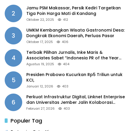
Jamu PSM Makassar, Persik Kediri Targetkan
2
Tiga Poin Harga Mati di Kandang
Oktober 22, 2025
412
UMKM Kembangkan Wisata Gastronomi Desa:
3
Dongkrak Ekonomi Daerah, Perluas Pasar
Oktober 17, 2025
406
Terbaik Pilihan Jurnalis, Inke Maris &
4
Associates Sabet “Indonesia PR of the Year
2025”
Agustus 19, 2025
404
Presiden Prabowo Kucurkan Rp5 Triliun untuk
5
KCI,
Januari 12, 2026
403
Perkuat Infrastruktur Digital, Linknet Enterprise
6
dan Universitas Jember Jalin Kolaborasi
Smart Campus Berbasis AI
Februari 27, 2026
403
Populer Tag