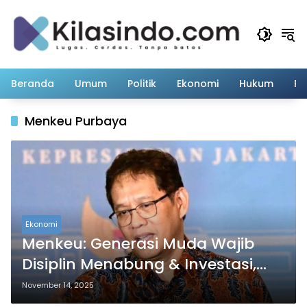
Langsung
ke
konten
Beranda
Umum
Politik
Ekonomi
Hukum
Pe
Menkeu Purbaya
Ekonomi
Menkeu: Generasi Muda Wajib
Disiplin Menabung & Investasi,
Hindari FOMO!
November 14, 2025