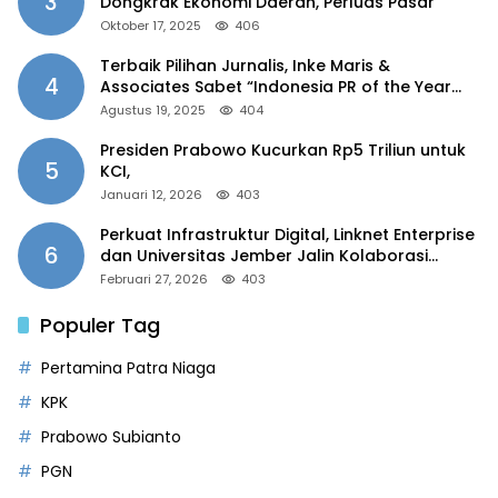
3
Dongkrak Ekonomi Daerah, Perluas Pasar
Oktober 17, 2025
406
Terbaik Pilihan Jurnalis, Inke Maris &
4
Associates Sabet “Indonesia PR of the Year
2025”
Agustus 19, 2025
404
Presiden Prabowo Kucurkan Rp5 Triliun untuk
5
KCI,
Januari 12, 2026
403
Perkuat Infrastruktur Digital, Linknet Enterprise
6
dan Universitas Jember Jalin Kolaborasi
Smart Campus Berbasis AI
Februari 27, 2026
403
Populer Tag
Pertamina Patra Niaga
KPK
Prabowo Subianto
PGN