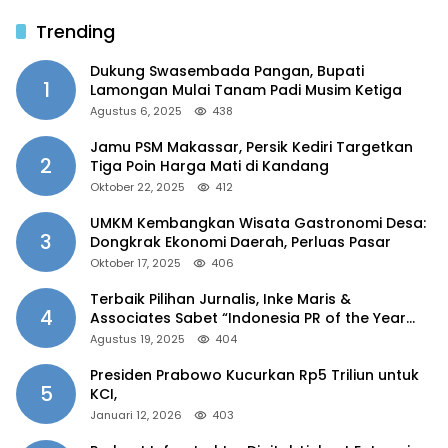
Trending
Dukung Swasembada Pangan, Bupati
1
Lamongan Mulai Tanam Padi Musim Ketiga
Agustus 6, 2025
438
Jamu PSM Makassar, Persik Kediri Targetkan
2
Tiga Poin Harga Mati di Kandang
Oktober 22, 2025
412
UMKM Kembangkan Wisata Gastronomi Desa:
3
Dongkrak Ekonomi Daerah, Perluas Pasar
Oktober 17, 2025
406
Terbaik Pilihan Jurnalis, Inke Maris &
4
Associates Sabet “Indonesia PR of the Year
2025”
Agustus 19, 2025
404
Presiden Prabowo Kucurkan Rp5 Triliun untuk
5
KCI,
Januari 12, 2026
403