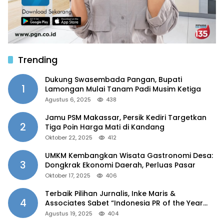
Trending
Dukung Swasembada Pangan, Bupati
1
Lamongan Mulai Tanam Padi Musim Ketiga
Agustus 6, 2025
438
Jamu PSM Makassar, Persik Kediri Targetkan
2
Tiga Poin Harga Mati di Kandang
Oktober 22, 2025
412
UMKM Kembangkan Wisata Gastronomi Desa:
3
Dongkrak Ekonomi Daerah, Perluas Pasar
Oktober 17, 2025
406
Terbaik Pilihan Jurnalis, Inke Maris &
4
Associates Sabet “Indonesia PR of the Year
2025”
Agustus 19, 2025
404