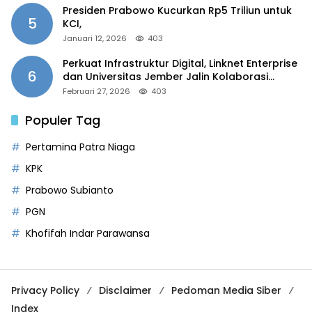
Presiden Prabowo Kucurkan Rp5 Triliun untuk
5
KCI,
Januari 12, 2026
403
Perkuat Infrastruktur Digital, Linknet Enterprise
6
dan Universitas Jember Jalin Kolaborasi
Smart Campus Berbasis AI
Februari 27, 2026
403
Populer Tag
Pertamina Patra Niaga
KPK
Prabowo Subianto
PGN
Khofifah Indar Parawansa
Privacy Policy
Disclaimer
Pedoman Media Siber
Index