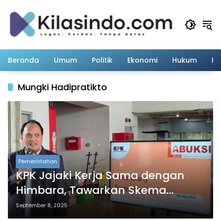
Langsung
ke
konten
Beranda
Umum
Politik
Ekonomi
Hukum
Pe
Mungki Hadipratikto
Pemerintahan
KPK Jajaki Kerja Sama dengan
Himbara, Tawarkan Skema
Cicilan untuk Pemenang Lelang
September 8, 2025
Barang Rampasan