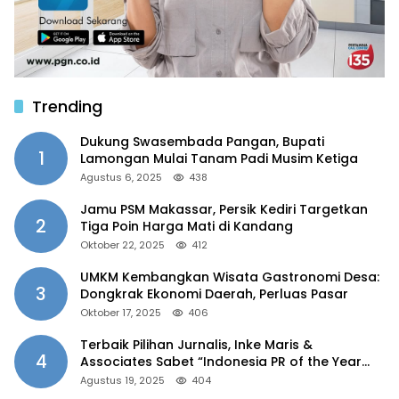
Trending
Dukung Swasembada Pangan, Bupati
1
Lamongan Mulai Tanam Padi Musim Ketiga
Agustus 6, 2025
438
Jamu PSM Makassar, Persik Kediri Targetkan
2
Tiga Poin Harga Mati di Kandang
Oktober 22, 2025
412
UMKM Kembangkan Wisata Gastronomi Desa:
3
Dongkrak Ekonomi Daerah, Perluas Pasar
Oktober 17, 2025
406
Terbaik Pilihan Jurnalis, Inke Maris &
4
Associates Sabet “Indonesia PR of the Year
2025”
Agustus 19, 2025
404