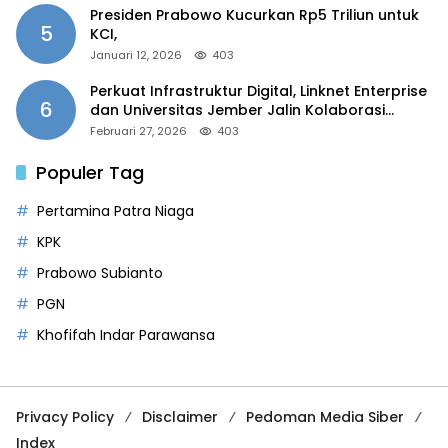
Presiden Prabowo Kucurkan Rp5 Triliun untuk
5
KCI,
Januari 12, 2026
403
Perkuat Infrastruktur Digital, Linknet Enterprise
6
dan Universitas Jember Jalin Kolaborasi
Smart Campus Berbasis AI
Februari 27, 2026
403
Populer Tag
Pertamina Patra Niaga
KPK
Prabowo Subianto
PGN
Khofifah Indar Parawansa
Privacy Policy
Disclaimer
Pedoman Media Siber
Index