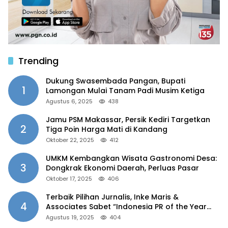
Trending
Dukung Swasembada Pangan, Bupati
1
Lamongan Mulai Tanam Padi Musim Ketiga
Agustus 6, 2025
438
Jamu PSM Makassar, Persik Kediri Targetkan
2
Tiga Poin Harga Mati di Kandang
Oktober 22, 2025
412
UMKM Kembangkan Wisata Gastronomi Desa:
3
Dongkrak Ekonomi Daerah, Perluas Pasar
Oktober 17, 2025
406
Terbaik Pilihan Jurnalis, Inke Maris &
4
Associates Sabet “Indonesia PR of the Year
2025”
Agustus 19, 2025
404