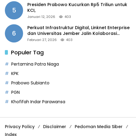
Presiden Prabowo Kucurkan Rp5 Triliun untuk
5
KCI,
Januari 12, 2026
403
Perkuat Infrastruktur Digital, Linknet Enterprise
6
dan Universitas Jember Jalin Kolaborasi
Smart Campus Berbasis AI
Februari 27, 2026
403
Populer Tag
Pertamina Patra Niaga
KPK
Prabowo Subianto
PGN
Khofifah Indar Parawansa
Privacy Policy
Disclaimer
Pedoman Media Siber
Index