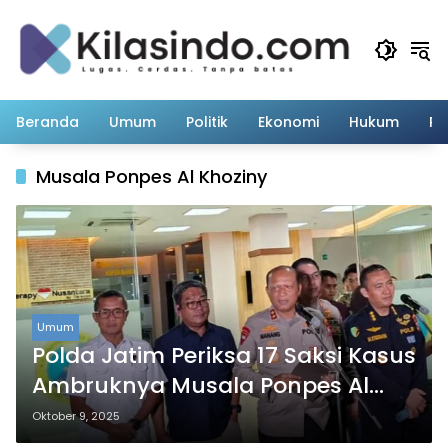
Langsung
ke
konten
Beranda
Umum
Politik
Ekonomi
Hukum
Pe
Musala Ponpes Al Khoziny
Umum
Polda Jatim Periksa 17 Saksi Kasus
Ambruknya Musala Ponpes Al
Khoziny, 59 Orang Tewas
Oktober 9, 2025