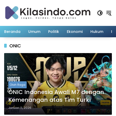
Langsung
ke
konten
Beranda
Umum
Politik
Ekonomi
Hukum
Pe
ONIC
Olah Raga
ONIC Indonesia Awali M7 dengan
Kemenangan atas Tim Turki
Januari 11, 2026