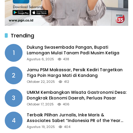
Trending
Dukung Swasembada Pangan, Bupati
1
Lamongan Mulai Tanam Padi Musim Ketiga
Agustus 6, 2025
438
Jamu PSM Makassar, Persik Kediri Targetkan
2
Tiga Poin Harga Mati di Kandang
Oktober 22, 2025
412
UMKM Kembangkan Wisata Gastronomi Desa:
3
Dongkrak Ekonomi Daerah, Perluas Pasar
Oktober 17, 2025
406
Terbaik Pilihan Jurnalis, Inke Maris &
4
Associates Sabet “Indonesia PR of the Year
2025”
Agustus 19, 2025
404