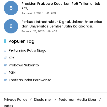
Presiden Prabowo Kucurkan Rp5 Triliun untuk
5
KCI,
Januari 12, 2026
403
Perkuat Infrastruktur Digital, Linknet Enterprise
6
dan Universitas Jember Jalin Kolaborasi
Smart Campus Berbasis AI
Februari 27, 2026
403
Populer Tag
Pertamina Patra Niaga
KPK
Prabowo Subianto
PGN
Khofifah Indar Parawansa
Privacy Policy
Disclaimer
Pedoman Media Siber
Index