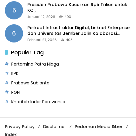
Presiden Prabowo Kucurkan Rp5 Triliun untuk
5
KCI,
Januari 12, 2026
403
Perkuat Infrastruktur Digital, Linknet Enterprise
6
dan Universitas Jember Jalin Kolaborasi
Smart Campus Berbasis AI
Februari 27, 2026
403
Populer Tag
Pertamina Patra Niaga
KPK
Prabowo Subianto
PGN
Khofifah Indar Parawansa
Privacy Policy
Disclaimer
Pedoman Media Siber
Index