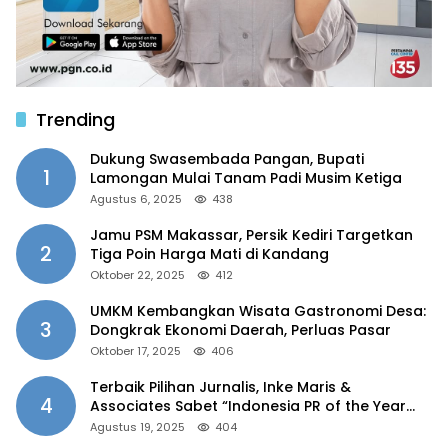
Trending
Dukung Swasembada Pangan, Bupati
1
Lamongan Mulai Tanam Padi Musim Ketiga
Agustus 6, 2025
438
Jamu PSM Makassar, Persik Kediri Targetkan
2
Tiga Poin Harga Mati di Kandang
Oktober 22, 2025
412
UMKM Kembangkan Wisata Gastronomi Desa:
3
Dongkrak Ekonomi Daerah, Perluas Pasar
Oktober 17, 2025
406
Terbaik Pilihan Jurnalis, Inke Maris &
4
Associates Sabet “Indonesia PR of the Year
2025”
Agustus 19, 2025
404