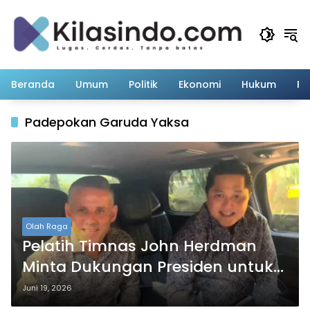
Langsung
ke
konten
Beranda
Umum
Politik
Ekonomi
Hukum
Pe
Padepokan Garuda Yaksa
Olah Raga
Pelatih Timnas John Herdman
Minta Dukungan Presiden untuk
Target Piala Dunia 2030
Juni 19, 2026