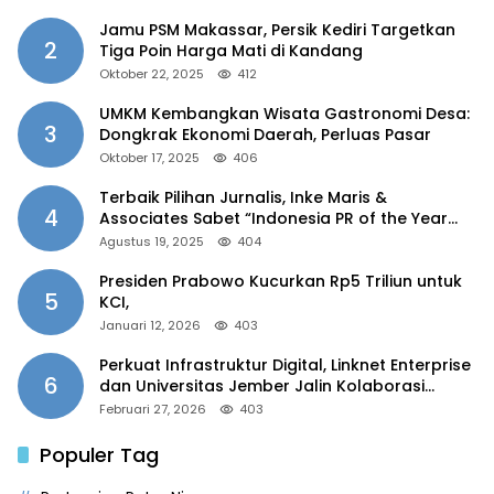
Jamu PSM Makassar, Persik Kediri Targetkan
2
Tiga Poin Harga Mati di Kandang
Oktober 22, 2025
412
UMKM Kembangkan Wisata Gastronomi Desa:
3
Dongkrak Ekonomi Daerah, Perluas Pasar
Oktober 17, 2025
406
Terbaik Pilihan Jurnalis, Inke Maris &
4
Associates Sabet “Indonesia PR of the Year
2025”
Agustus 19, 2025
404
Presiden Prabowo Kucurkan Rp5 Triliun untuk
5
KCI,
Januari 12, 2026
403
Perkuat Infrastruktur Digital, Linknet Enterprise
6
dan Universitas Jember Jalin Kolaborasi
Smart Campus Berbasis AI
Februari 27, 2026
403
Populer Tag