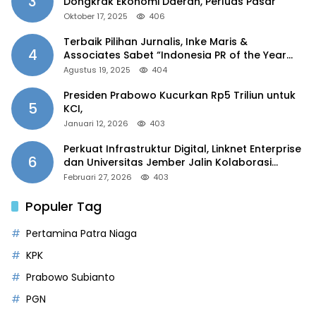
3
Dongkrak Ekonomi Daerah, Perluas Pasar
Oktober 17, 2025
406
Terbaik Pilihan Jurnalis, Inke Maris &
4
Associates Sabet “Indonesia PR of the Year
2025”
Agustus 19, 2025
404
Presiden Prabowo Kucurkan Rp5 Triliun untuk
5
KCI,
Januari 12, 2026
403
Perkuat Infrastruktur Digital, Linknet Enterprise
6
dan Universitas Jember Jalin Kolaborasi
Smart Campus Berbasis AI
Februari 27, 2026
403
Populer Tag
Pertamina Patra Niaga
KPK
Prabowo Subianto
PGN