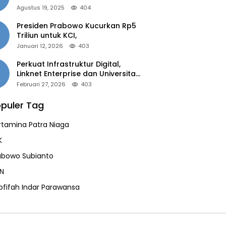
of the Year 2025”
Agustus 19, 2025
404
Presiden Prabowo Kucurkan Rp5
Triliun untuk KCI,
Januari 12, 2026
403
Perkuat Infrastruktur Digital,
Linknet Enterprise dan Universitas
Jember Jalin Kolaborasi Smart
Februari 27, 2026
403
Campus Berbasis AI
puler Tag
rtamina Patra Niaga
K
abowo Subianto
N
ofifah Indar Parawansa