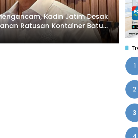
al Mengancam, Kadin Jatim Desak
hanan Ratusan Kontainer Batu
Tr
1
2
3
4