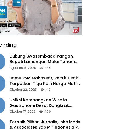
ending
Dukung Swasembada Pangan,
Bupati Lamongan Mulai Tanam
Padi Musim Ketiga
Agustus 6, 2025
438
Jamu PSM Makassar, Persik Kediri
Targetkan Tiga Poin Harga Mati di
Kandang
Oktober 22, 2025
412
UMKM Kembangkan Wisata
Gastronomi Desa: Dongkrak
Ekonomi Daerah, Perluas Pasar
Oktober 17, 2025
406
Terbaik Pilihan Jurnalis, Inke Maris
& Associates Sabet “Indonesia PR