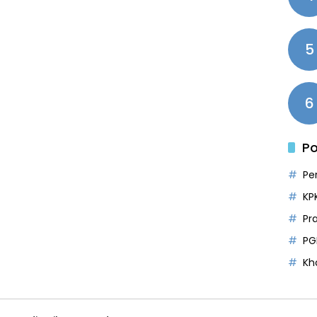
5
6
Po
Pe
KP
Pr
PG
Kh