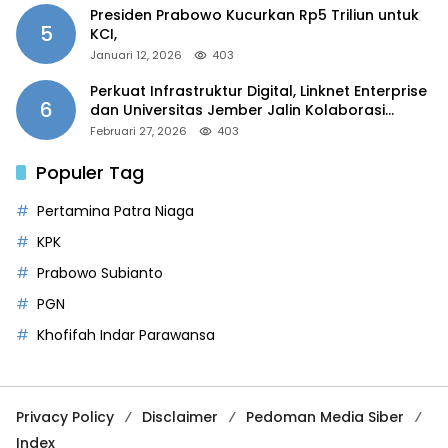
Presiden Prabowo Kucurkan Rp5 Triliun untuk
5
KCI,
Januari 12, 2026
403
Perkuat Infrastruktur Digital, Linknet Enterprise
6
dan Universitas Jember Jalin Kolaborasi
Smart Campus Berbasis AI
Februari 27, 2026
403
Populer Tag
Pertamina Patra Niaga
KPK
Prabowo Subianto
PGN
Khofifah Indar Parawansa
Privacy Policy
Disclaimer
Pedoman Media Siber
Index