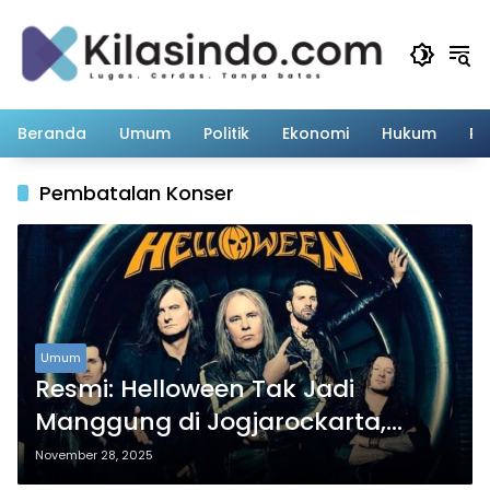
Langsung
ke
konten
Beranda
Umum
Politik
Ekonomi
Hukum
Pe
Pembatalan Konser
Umum
Resmi: Helloween Tak Jadi
Manggung di Jogjarockarta,
Dijadwal Ulang ke 2026
November 28, 2025