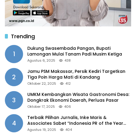
Trending
Dukung Swasembada Pangan, Bupati
1
Lamongan Mulai Tanam Padi Musim Ketiga
Agustus 6, 2025
438
Jamu PSM Makassar, Persik Kediri Targetkan
2
Tiga Poin Harga Mati di Kandang
Oktober 22, 2025
412
UMKM Kembangkan Wisata Gastronomi Desa:
3
Dongkrak Ekonomi Daerah, Perluas Pasar
Oktober 17, 2025
406
Terbaik Pilihan Jurnalis, Inke Maris &
4
Associates Sabet “Indonesia PR of the Year
2025”
Agustus 19, 2025
404