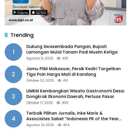
Trending
Dukung Swasembada Pangan, Bupati
1
Lamongan Mulai Tanam Padi Musim Ketiga
Agustus 6, 2025
438
Jamu PSM Makassar, Persik Kediri Targetkan
2
Tiga Poin Harga Mati di Kandang
Oktober 22, 2025
412
UMKM Kembangkan Wisata Gastronomi Desa:
3
Dongkrak Ekonomi Daerah, Perluas Pasar
Oktober 17, 2025
406
Terbaik Pilihan Jurnalis, Inke Maris &
4
Associates Sabet “Indonesia PR of the Year
2025”
Agustus 19, 2025
404