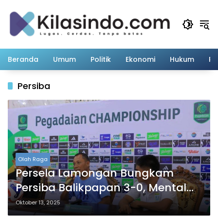
Langsung
ke
konten
Beranda
Umum
Politik
Ekonomi
Hukum
Pe
Persiba
Olah Raga
Persela Lamongan Bungkam
Persiba Balikpapan 3-0, Mental
Tangguh Jadi Kunci Kemenangan
Oktober 13, 2025