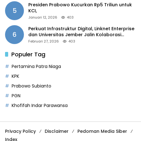
Presiden Prabowo Kucurkan Rp5 Triliun untuk
5
KCI,
Januari 12, 2026
403
Perkuat Infrastruktur Digital, Linknet Enterprise
6
dan Universitas Jember Jalin Kolaborasi
Smart Campus Berbasis AI
Februari 27, 2026
403
Populer Tag
Pertamina Patra Niaga
KPK
Prabowo Subianto
PGN
Khofifah Indar Parawansa
Privacy Policy
Disclaimer
Pedoman Media Siber
Index