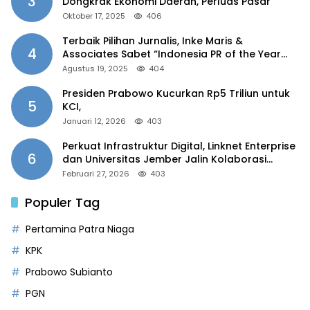
3
Dongkrak Ekonomi Daerah, Perluas Pasar
Oktober 17, 2025
406
Terbaik Pilihan Jurnalis, Inke Maris &
4
Associates Sabet “Indonesia PR of the Year
2025”
Agustus 19, 2025
404
Presiden Prabowo Kucurkan Rp5 Triliun untuk
5
KCI,
Januari 12, 2026
403
Perkuat Infrastruktur Digital, Linknet Enterprise
6
dan Universitas Jember Jalin Kolaborasi
Smart Campus Berbasis AI
Februari 27, 2026
403
Populer Tag
Pertamina Patra Niaga
KPK
Prabowo Subianto
PGN