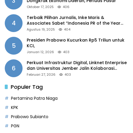
3
Dongkrak Ekonomi Daerah, Perluas Pasar
Oktober 17, 2025
406
Terbaik Pilihan Jurnalis, Inke Maris &
4
Associates Sabet “Indonesia PR of the Year
2025”
Agustus 19, 2025
404
Presiden Prabowo Kucurkan Rp5 Triliun untuk
5
KCI,
Januari 12, 2026
403
Perkuat Infrastruktur Digital, Linknet Enterprise
6
dan Universitas Jember Jalin Kolaborasi
Smart Campus Berbasis AI
Februari 27, 2026
403
Populer Tag
Pertamina Patra Niaga
KPK
Prabowo Subianto
PGN