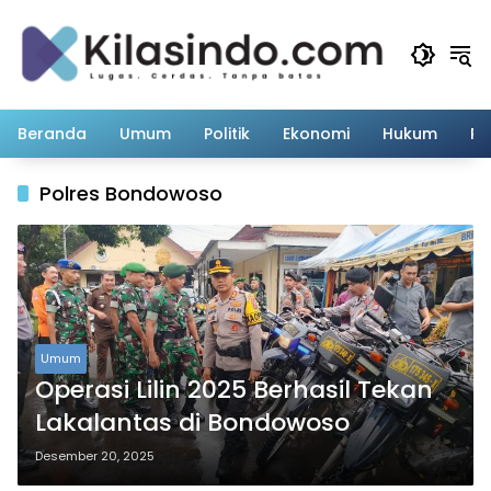
Langsung
ke
konten
Beranda
Umum
Politik
Ekonomi
Hukum
Pe
Polres Bondowoso
Umum
Operasi Lilin 2025 Berhasil Tekan
Lakalantas di Bondowoso
Desember 20, 2025