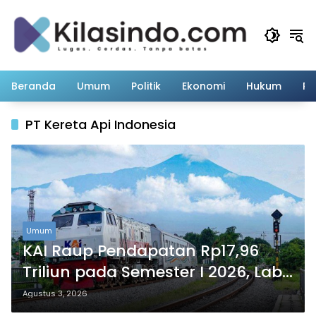
Langsung
ke
konten
Beranda
Umum
Politik
Ekonomi
Hukum
Pe
PT Kereta Api Indonesia
Umum
KAI Raup Pendapatan Rp17,96
Triliun pada Semester I 2026, Laba
Usaha Melonjak 25,79 Persen
Agustus 3, 2026