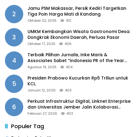
Jamu PSM Makassar, Persik Kediri Targetkan
2
Tiga Poin Harga Mati di Kandang
Oktober 22, 2025
412
UMKM Kembangkan Wisata Gastronomi Desa:
3
Dongkrak Ekonomi Daerah, Perluas Pasar
Oktober 17, 2025
406
Terbaik Pilihan Jurnalis, Inke Maris &
4
Associates Sabet “Indonesia PR of the Year
2025”
Agustus 19, 2025
404
Presiden Prabowo Kucurkan Rp5 Triliun untuk
5
KCI,
Januari 12, 2026
403
Perkuat Infrastruktur Digital, Linknet Enterprise
6
dan Universitas Jember Jalin Kolaborasi
Smart Campus Berbasis AI
Februari 27, 2026
403
Populer Tag