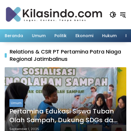
Langsung
ke
konten
Beranda
Umum
Politik
Ekonomi
Hukum
Pe
Relations & CSR PT Pertamina Patra Niaga
Regional Jatimbalinus
Umum
Pertamina Edukasi Siswa Tuban
Olah Sampah, Dukung SDGs dan
ESG.
September 1, 2025