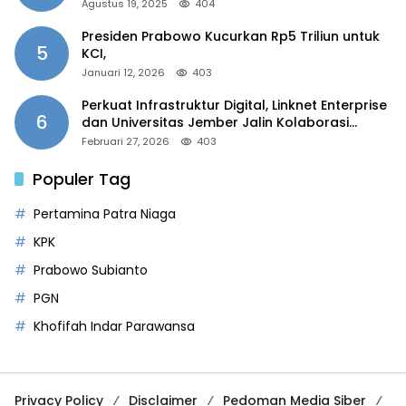
2025”
Agustus 19, 2025
404
Presiden Prabowo Kucurkan Rp5 Triliun untuk
5
KCI,
Januari 12, 2026
403
Perkuat Infrastruktur Digital, Linknet Enterprise
6
dan Universitas Jember Jalin Kolaborasi
Smart Campus Berbasis AI
Februari 27, 2026
403
Populer Tag
Pertamina Patra Niaga
KPK
Prabowo Subianto
PGN
Khofifah Indar Parawansa
Privacy Policy
Disclaimer
Pedoman Media Siber