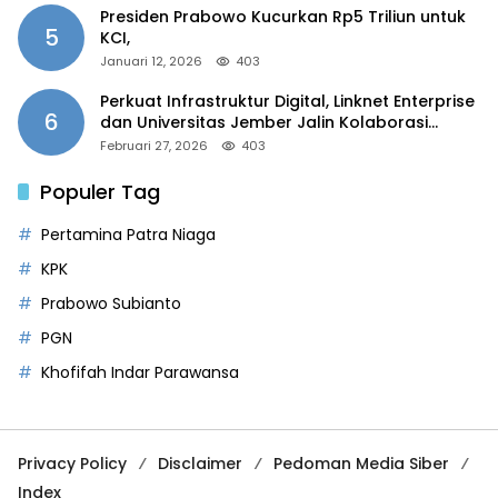
Presiden Prabowo Kucurkan Rp5 Triliun untuk
5
KCI,
Januari 12, 2026
403
Perkuat Infrastruktur Digital, Linknet Enterprise
6
dan Universitas Jember Jalin Kolaborasi
Smart Campus Berbasis AI
Februari 27, 2026
403
Populer Tag
Pertamina Patra Niaga
KPK
Prabowo Subianto
PGN
Khofifah Indar Parawansa
Privacy Policy
Disclaimer
Pedoman Media Siber
Index