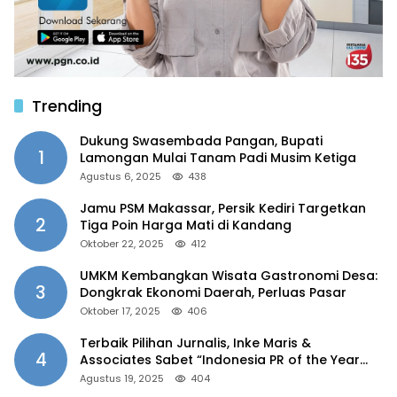
Trending
Dukung Swasembada Pangan, Bupati
1
Lamongan Mulai Tanam Padi Musim Ketiga
Agustus 6, 2025
438
Jamu PSM Makassar, Persik Kediri Targetkan
2
Tiga Poin Harga Mati di Kandang
Oktober 22, 2025
412
UMKM Kembangkan Wisata Gastronomi Desa:
3
Dongkrak Ekonomi Daerah, Perluas Pasar
Oktober 17, 2025
406
Terbaik Pilihan Jurnalis, Inke Maris &
4
Associates Sabet “Indonesia PR of the Year
2025”
Agustus 19, 2025
404