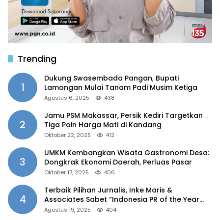
Trending
Dukung Swasembada Pangan, Bupati
1
Lamongan Mulai Tanam Padi Musim Ketiga
Agustus 6, 2025
438
Jamu PSM Makassar, Persik Kediri Targetkan
2
Tiga Poin Harga Mati di Kandang
Oktober 22, 2025
412
UMKM Kembangkan Wisata Gastronomi Desa:
3
Dongkrak Ekonomi Daerah, Perluas Pasar
Oktober 17, 2025
406
Terbaik Pilihan Jurnalis, Inke Maris &
4
Associates Sabet “Indonesia PR of the Year
2025”
Agustus 19, 2025
404