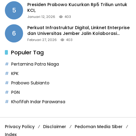
Presiden Prabowo Kucurkan Rp5 Triliun untuk
5
KCI,
Januari 12, 2026
403
Perkuat Infrastruktur Digital, Linknet Enterprise
6
dan Universitas Jember Jalin Kolaborasi
Smart Campus Berbasis AI
Februari 27, 2026
403
Populer Tag
Pertamina Patra Niaga
KPK
Prabowo Subianto
PGN
Khofifah Indar Parawansa
Privacy Policy
Disclaimer
Pedoman Media Siber
Index