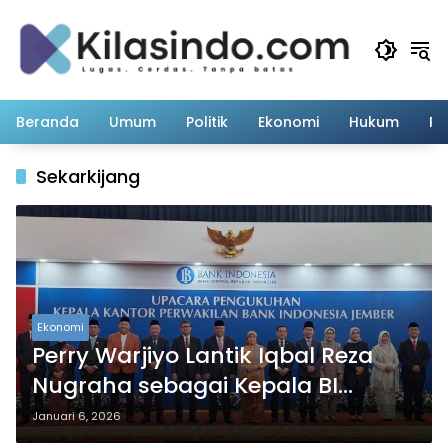
Langsung
ke
konten
Beranda
Umum
Politik
Ekonomi
Hukum
Pe
Sekarkijang
Ekonomi
Perry Warjiyo Lantik Iqbal Reza
Nugraha sebagai Kepala BI
Jember
Januari 6, 2026