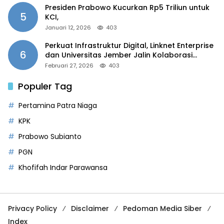
Presiden Prabowo Kucurkan Rp5 Triliun untuk
5
KCI,
Januari 12, 2026
403
Perkuat Infrastruktur Digital, Linknet Enterprise
6
dan Universitas Jember Jalin Kolaborasi
Smart Campus Berbasis AI
Februari 27, 2026
403
Populer Tag
Pertamina Patra Niaga
KPK
Prabowo Subianto
PGN
Khofifah Indar Parawansa
Privacy Policy
Disclaimer
Pedoman Media Siber
Index