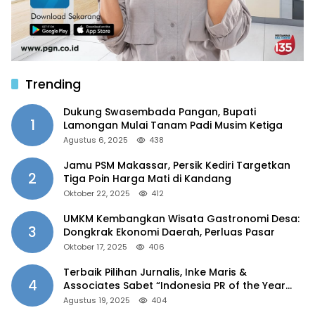
Trending
Dukung Swasembada Pangan, Bupati
1
Lamongan Mulai Tanam Padi Musim Ketiga
Agustus 6, 2025
438
Jamu PSM Makassar, Persik Kediri Targetkan
2
Tiga Poin Harga Mati di Kandang
Oktober 22, 2025
412
UMKM Kembangkan Wisata Gastronomi Desa:
3
Dongkrak Ekonomi Daerah, Perluas Pasar
Oktober 17, 2025
406
Terbaik Pilihan Jurnalis, Inke Maris &
4
Associates Sabet “Indonesia PR of the Year
2025”
Agustus 19, 2025
404