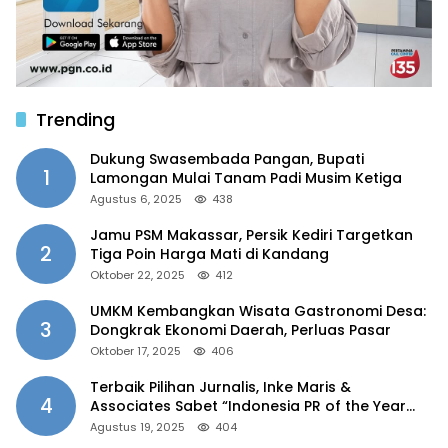
Trending
Dukung Swasembada Pangan, Bupati
1
Lamongan Mulai Tanam Padi Musim Ketiga
Agustus 6, 2025
438
Jamu PSM Makassar, Persik Kediri Targetkan
2
Tiga Poin Harga Mati di Kandang
Oktober 22, 2025
412
UMKM Kembangkan Wisata Gastronomi Desa:
3
Dongkrak Ekonomi Daerah, Perluas Pasar
Oktober 17, 2025
406
Terbaik Pilihan Jurnalis, Inke Maris &
4
Associates Sabet “Indonesia PR of the Year
2025”
Agustus 19, 2025
404