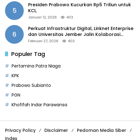
Presiden Prabowo Kucurkan Rp5 Triliun untuk
5
KCI,
Januari 12, 2026
403
Perkuat Infrastruktur Digital, Linknet Enterprise
6
dan Universitas Jember Jalin Kolaborasi
Smart Campus Berbasis AI
Februari 27, 2026
403
Populer Tag
Pertamina Patra Niaga
KPK
Prabowo Subianto
PGN
Khofifah Indar Parawansa
Privacy Policy
Disclaimer
Pedoman Media Siber
Index