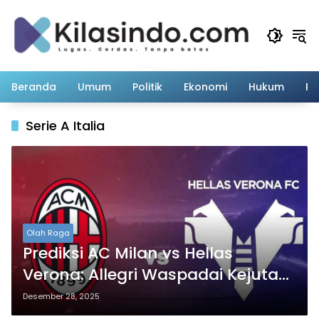
Langsung
ke
konten
Beranda
Umum
Politik
Ekonomi
Hukum
Pe
Serie A Italia
Olah Raga
Prediksi AC Milan vs Hellas
Verona: Allegri Waspadai Kejutan
Tim Kuda Hitam di San Siro
Desember 28, 2025