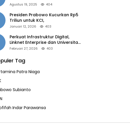
of the Year 2025”
Agustus 19, 2025
404
Presiden Prabowo Kucurkan Rp5
Triliun untuk KCI,
Januari 12, 2026
403
Perkuat Infrastruktur Digital,
Linknet Enterprise dan Universitas
Jember Jalin Kolaborasi Smart
Februari 27, 2026
403
Campus Berbasis AI
puler Tag
rtamina Patra Niaga
K
abowo Subianto
N
ofifah Indar Parawansa