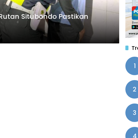
Rutan Situbondo Pastikan
Tr
1
2
3
4