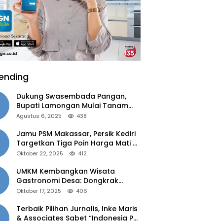
ending
Dukung Swasembada Pangan,
Bupati Lamongan Mulai Tanam
Padi Musim Ketiga
Agustus 6, 2025
438
Jamu PSM Makassar, Persik Kediri
Targetkan Tiga Poin Harga Mati di
Kandang
Oktober 22, 2025
412
UMKM Kembangkan Wisata
Gastronomi Desa: Dongkrak
Ekonomi Daerah, Perluas Pasar
Oktober 17, 2025
406
Terbaik Pilihan Jurnalis, Inke Maris
& Associates Sabet “Indonesia PR