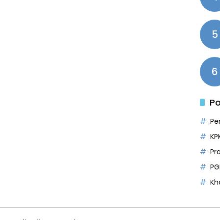
5
6
Po
Pe
KP
Pr
PG
Kh