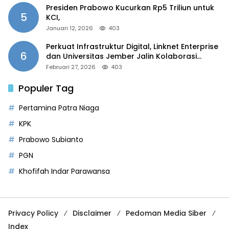
Presiden Prabowo Kucurkan Rp5 Triliun untuk
5
KCI,
Januari 12, 2026
403
Perkuat Infrastruktur Digital, Linknet Enterprise
6
dan Universitas Jember Jalin Kolaborasi
Smart Campus Berbasis AI
Februari 27, 2026
403
Populer Tag
Pertamina Patra Niaga
KPK
Prabowo Subianto
PGN
Khofifah Indar Parawansa
Privacy Policy
Disclaimer
Pedoman Media Siber
Index