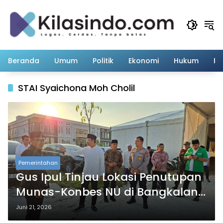
Langsung
ke
konten
Beranda
Umum
Politik
Ekonomi
Hukum
Pe
STAI Syaichona Moh Cholil
Pemerintahan
Gus Ipul Tinjau Lokasi Penutupan
Munas-Konbes NU di Bangkalan,
Siap Sambut Presiden Prabowo
Juni 21, 2026