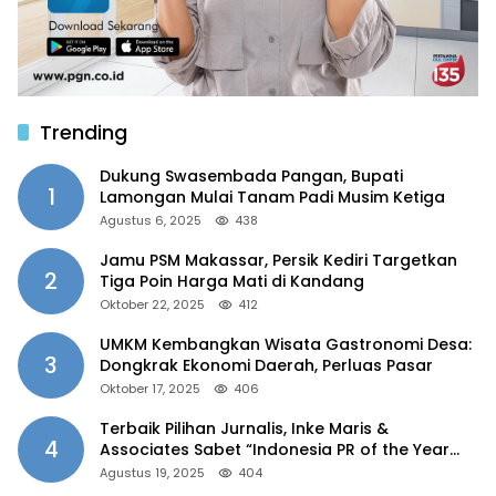
Trending
Dukung Swasembada Pangan, Bupati
1
Lamongan Mulai Tanam Padi Musim Ketiga
Agustus 6, 2025
438
Jamu PSM Makassar, Persik Kediri Targetkan
2
Tiga Poin Harga Mati di Kandang
Oktober 22, 2025
412
UMKM Kembangkan Wisata Gastronomi Desa:
3
Dongkrak Ekonomi Daerah, Perluas Pasar
Oktober 17, 2025
406
Terbaik Pilihan Jurnalis, Inke Maris &
4
Associates Sabet “Indonesia PR of the Year
2025”
Agustus 19, 2025
404