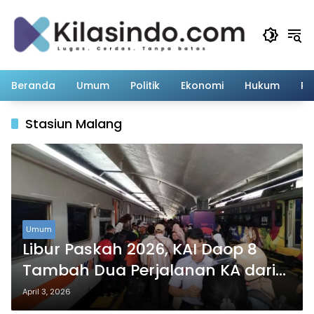
Langsung
ke
konten
Beranda
Umum
Politik
Ekonomi
Hukum
Pe
Stasiun Malang
Umum
Libur Paskah 2026, KAI Daop 8
Tambah Dua Perjalanan KA dari
Stasiun Malang
April 3, 2026