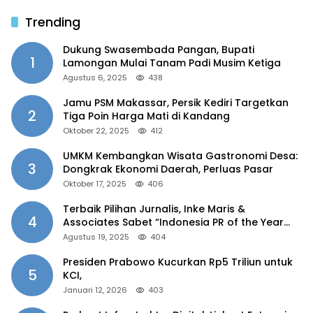
Trending
Dukung Swasembada Pangan, Bupati
1
Lamongan Mulai Tanam Padi Musim Ketiga
Agustus 6, 2025
438
Jamu PSM Makassar, Persik Kediri Targetkan
2
Tiga Poin Harga Mati di Kandang
Oktober 22, 2025
412
UMKM Kembangkan Wisata Gastronomi Desa:
3
Dongkrak Ekonomi Daerah, Perluas Pasar
Oktober 17, 2025
406
Terbaik Pilihan Jurnalis, Inke Maris &
4
Associates Sabet “Indonesia PR of the Year
2025”
Agustus 19, 2025
404
Presiden Prabowo Kucurkan Rp5 Triliun untuk
5
KCI,
Januari 12, 2026
403