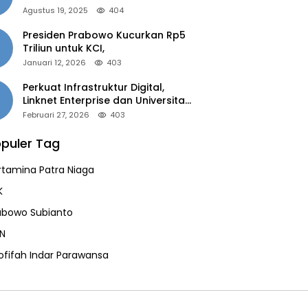
of the Year 2025”
Agustus 19, 2025
404
Presiden Prabowo Kucurkan Rp5
Triliun untuk KCI,
Januari 12, 2026
403
Perkuat Infrastruktur Digital,
Linknet Enterprise dan Universitas
Jember Jalin Kolaborasi Smart
Februari 27, 2026
403
Campus Berbasis AI
puler Tag
rtamina Patra Niaga
K
abowo Subianto
N
ofifah Indar Parawansa