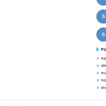
5
6
Po
Pe
KP
Pr
PG
Kh