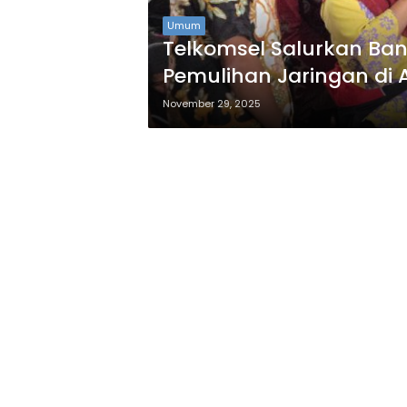
Umum
Telkomsel Salurkan Ban
Pemulihan Jaringan di Aceh, Sumatera Utara, dan
Sumatera Barat
November 29, 2025