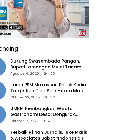
ending
Dukung Swasembada Pangan,
Bupati Lamongan Mulai Tanam
Padi Musim Ketiga
Agustus 6, 2025
438
Jamu PSM Makassar, Persik Kediri
Targetkan Tiga Poin Harga Mati di
Kandang
Oktober 22, 2025
412
UMKM Kembangkan Wisata
Gastronomi Desa: Dongkrak
Ekonomi Daerah, Perluas Pasar
Oktober 17, 2025
406
Terbaik Pilihan Jurnalis, Inke Maris
& Associates Sabet “Indonesia PR