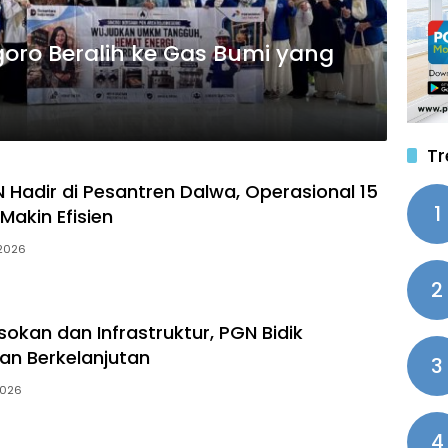
oro Beralih ke Gas Bumi yang
Tr
 Hadir di Pesantren Dalwa, Operasional 15
1
 Makin Efisien
 2026
2
okan dan Infrastruktur, PGN Bidik
n Berkelanjutan
3
2026
4