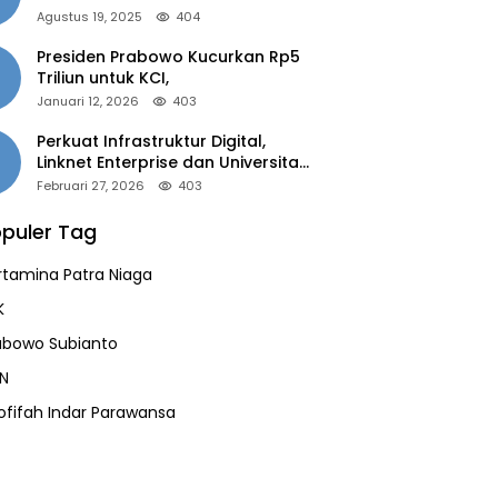
of the Year 2025”
Agustus 19, 2025
404
Presiden Prabowo Kucurkan Rp5
Triliun untuk KCI,
Januari 12, 2026
403
Perkuat Infrastruktur Digital,
Linknet Enterprise dan Universitas
Jember Jalin Kolaborasi Smart
Februari 27, 2026
403
Campus Berbasis AI
puler Tag
rtamina Patra Niaga
K
abowo Subianto
N
ofifah Indar Parawansa