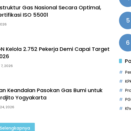
astruktur Gas Nasional Secara Optimal,
rtifikasi ISO 55001
5
2026
6
GN Kelola 2.752 Pekerja Demi Capai Target
2026
Po
 7, 2026
Pe
KP
an Keandalan Pasokan Gas Bumi untuk
Pr
ardjito Yogyakarta
PG
 24, 2026
Kh
Selengkapnya