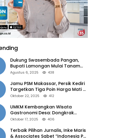
ending
Dukung Swasembada Pangan,
Bupati Lamongan Mulai Tanam
Padi Musim Ketiga
Agustus 6, 2025
438
Jamu PSM Makassar, Persik Kediri
Targetkan Tiga Poin Harga Mati di
Kandang
Oktober 22, 2025
412
UMKM Kembangkan Wisata
Gastronomi Desa: Dongkrak
Ekonomi Daerah, Perluas Pasar
Oktober 17, 2025
406
Terbaik Pilihan Jurnalis, Inke Maris
& Associates Sabet “Indonesia PR