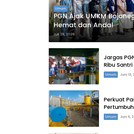
Umum
PGN Ajak UMKM Bojoneg
Hemat dan Andal
Juli 29, 2026
Jargas PGN
Ribu Santri
Umum
Juni 13,
Perkuat Pas
Pertumbuha
Umum
Juni 5, 