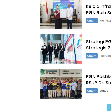
Kelola Infr
PGN Raih Se
Umum
Mei 15, 
Strategi P
Strategis 
Umum
Februari
PGN Pastik
RSUP Dr. S
Umum
Januari