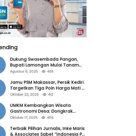
ending
Dukung Swasembada Pangan,
Bupati Lamongan Mulai Tanam
Padi Musim Ketiga
Agustus 6, 2025
438
Jamu PSM Makassar, Persik Kediri
Targetkan Tiga Poin Harga Mati di
Kandang
Oktober 22, 2025
412
UMKM Kembangkan Wisata
Gastronomi Desa: Dongkrak
Ekonomi Daerah, Perluas Pasar
Oktober 17, 2025
406
Terbaik Pilihan Jurnalis, Inke Maris
& Associates Sabet “Indonesia PR