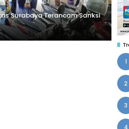
eltas Surabaya Terancam Sanksi
Tr
1
2
3
4