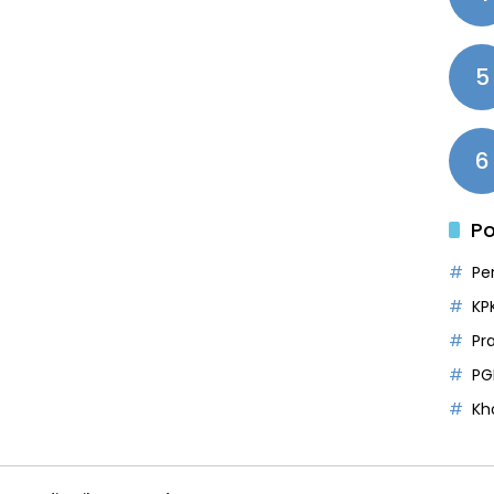
5
6
Po
Pe
KP
Pr
PG
Kh