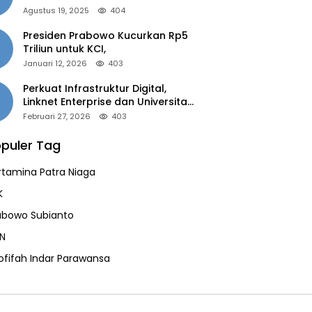
of the Year 2025”
Agustus 19, 2025
404
Presiden Prabowo Kucurkan Rp5
Triliun untuk KCI,
Januari 12, 2026
403
Perkuat Infrastruktur Digital,
Linknet Enterprise dan Universitas
Jember Jalin Kolaborasi Smart
Februari 27, 2026
403
Campus Berbasis AI
puler Tag
rtamina Patra Niaga
K
abowo Subianto
N
ofifah Indar Parawansa