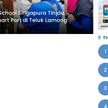
chool Singapura Tinjau
art Port di Teluk Lamong
Tr
1
2
3
4