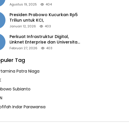
of the Year 2025”
Agustus 19, 2025
404
Presiden Prabowo Kucurkan Rp5
Triliun untuk KCI,
Januari 12, 2026
403
Perkuat Infrastruktur Digital,
Linknet Enterprise dan Universitas
Jember Jalin Kolaborasi Smart
Februari 27, 2026
403
Campus Berbasis AI
puler Tag
rtamina Patra Niaga
K
abowo Subianto
N
ofifah Indar Parawansa