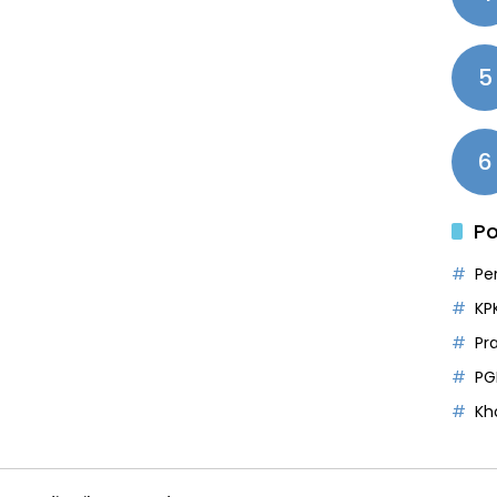
5
6
Po
Pe
KP
Pr
PG
Kh