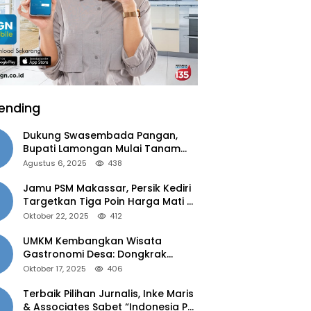
ending
Dukung Swasembada Pangan,
Bupati Lamongan Mulai Tanam
Padi Musim Ketiga
Agustus 6, 2025
438
Jamu PSM Makassar, Persik Kediri
Targetkan Tiga Poin Harga Mati di
Kandang
Oktober 22, 2025
412
UMKM Kembangkan Wisata
Gastronomi Desa: Dongkrak
Ekonomi Daerah, Perluas Pasar
Oktober 17, 2025
406
Terbaik Pilihan Jurnalis, Inke Maris
& Associates Sabet “Indonesia PR