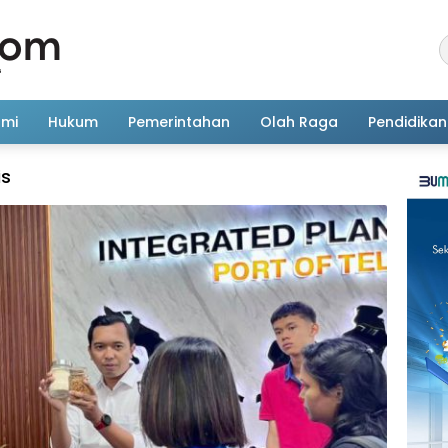
omi
Hukum
Pemerintahan
Olah Raga
Pendidikan
is