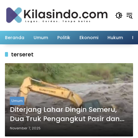
Langsung
ke
konten
Beranda
Umum
Politik
Ekonomi
Hukum
Pe
terseret
Umum
Diterjang Lahar Dingin Semeru,
Dua Truk Pengangkut Pasir dan
Satu Alat Berat Terseret di
November 7, 2025
Lumajang