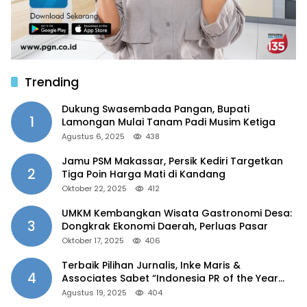
Trending
Dukung Swasembada Pangan, Bupati
1
Lamongan Mulai Tanam Padi Musim Ketiga
Agustus 6, 2025
438
Jamu PSM Makassar, Persik Kediri Targetkan
2
Tiga Poin Harga Mati di Kandang
Oktober 22, 2025
412
UMKM Kembangkan Wisata Gastronomi Desa:
3
Dongkrak Ekonomi Daerah, Perluas Pasar
Oktober 17, 2025
406
Terbaik Pilihan Jurnalis, Inke Maris &
4
Associates Sabet “Indonesia PR of the Year
2025”
Agustus 19, 2025
404