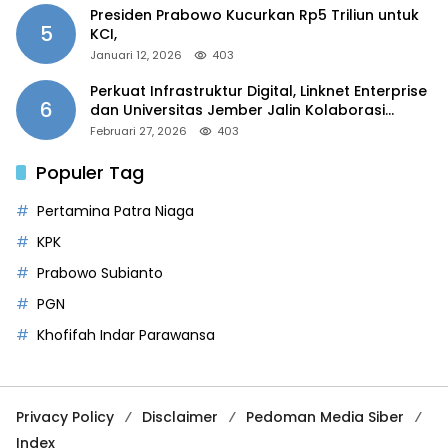
Presiden Prabowo Kucurkan Rp5 Triliun untuk
5
KCI,
Januari 12, 2026
403
Perkuat Infrastruktur Digital, Linknet Enterprise
6
dan Universitas Jember Jalin Kolaborasi
Smart Campus Berbasis AI
Februari 27, 2026
403
Populer Tag
Pertamina Patra Niaga
KPK
Prabowo Subianto
PGN
Khofifah Indar Parawansa
Privacy Policy
Disclaimer
Pedoman Media Siber
Index