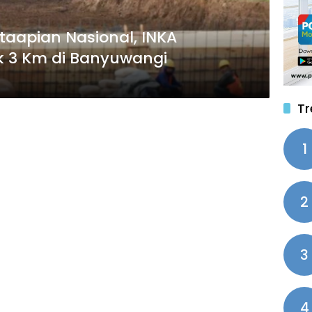
etaapian Nasional, INKA
 3 Km di Banyuwangi
Tr
1
2
3
4