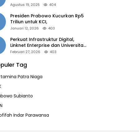
of the Year 2025”
Agustus 19, 2025
404
Presiden Prabowo Kucurkan Rp5
Triliun untuk KCI,
Januari 12, 2026
403
Perkuat Infrastruktur Digital,
Linknet Enterprise dan Universitas
Jember Jalin Kolaborasi Smart
Februari 27, 2026
403
Campus Berbasis AI
puler Tag
rtamina Patra Niaga
K
abowo Subianto
N
ofifah Indar Parawansa