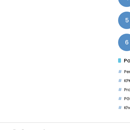
5
6
Po
Pe
KP
Pr
PG
Kh