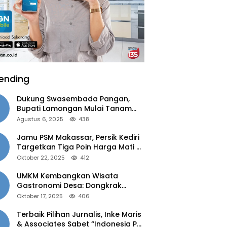
ending
Dukung Swasembada Pangan,
Bupati Lamongan Mulai Tanam
Padi Musim Ketiga
Agustus 6, 2025
438
Jamu PSM Makassar, Persik Kediri
Targetkan Tiga Poin Harga Mati di
Kandang
Oktober 22, 2025
412
UMKM Kembangkan Wisata
Gastronomi Desa: Dongkrak
Ekonomi Daerah, Perluas Pasar
Oktober 17, 2025
406
Terbaik Pilihan Jurnalis, Inke Maris
& Associates Sabet “Indonesia PR