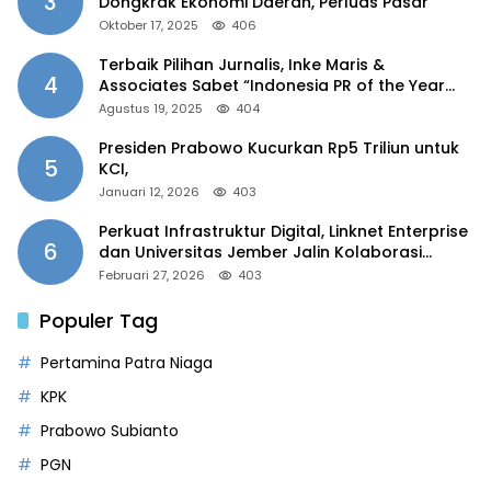
3
Dongkrak Ekonomi Daerah, Perluas Pasar
Oktober 17, 2025
406
Terbaik Pilihan Jurnalis, Inke Maris &
4
Associates Sabet “Indonesia PR of the Year
2025”
Agustus 19, 2025
404
Presiden Prabowo Kucurkan Rp5 Triliun untuk
5
KCI,
Januari 12, 2026
403
Perkuat Infrastruktur Digital, Linknet Enterprise
6
dan Universitas Jember Jalin Kolaborasi
Smart Campus Berbasis AI
Februari 27, 2026
403
Populer Tag
Pertamina Patra Niaga
KPK
Prabowo Subianto
PGN