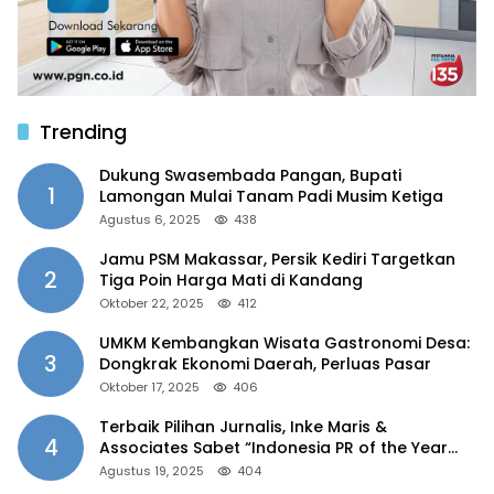
Trending
Dukung Swasembada Pangan, Bupati
1
Lamongan Mulai Tanam Padi Musim Ketiga
Agustus 6, 2025
438
Jamu PSM Makassar, Persik Kediri Targetkan
2
Tiga Poin Harga Mati di Kandang
Oktober 22, 2025
412
UMKM Kembangkan Wisata Gastronomi Desa:
3
Dongkrak Ekonomi Daerah, Perluas Pasar
Oktober 17, 2025
406
Terbaik Pilihan Jurnalis, Inke Maris &
4
Associates Sabet “Indonesia PR of the Year
2025”
Agustus 19, 2025
404