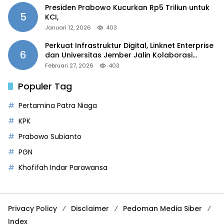
Presiden Prabowo Kucurkan Rp5 Triliun untuk
5
KCI,
Januari 12, 2026
403
Perkuat Infrastruktur Digital, Linknet Enterprise
6
dan Universitas Jember Jalin Kolaborasi
Smart Campus Berbasis AI
Februari 27, 2026
403
Populer Tag
Pertamina Patra Niaga
KPK
Prabowo Subianto
PGN
Khofifah Indar Parawansa
Privacy Policy
Disclaimer
Pedoman Media Siber
Index