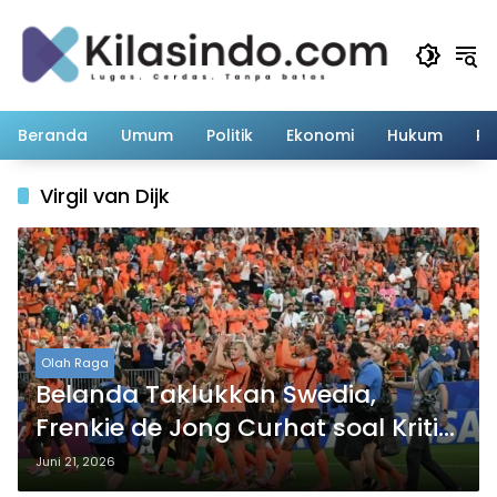
Langsung
ke
konten
Beranda
Umum
Politik
Ekonomi
Hukum
Pe
Virgil van Dijk
Olah Raga
Belanda Taklukkan Swedia,
Frenkie de Jong Curhat soal Kritik
yang Berlebihan
Juni 21, 2026