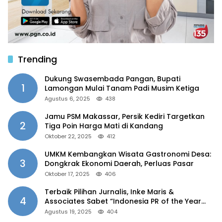
Trending
Dukung Swasembada Pangan, Bupati
1
Lamongan Mulai Tanam Padi Musim Ketiga
Agustus 6, 2025
438
Jamu PSM Makassar, Persik Kediri Targetkan
2
Tiga Poin Harga Mati di Kandang
Oktober 22, 2025
412
UMKM Kembangkan Wisata Gastronomi Desa:
3
Dongkrak Ekonomi Daerah, Perluas Pasar
Oktober 17, 2025
406
Terbaik Pilihan Jurnalis, Inke Maris &
4
Associates Sabet “Indonesia PR of the Year
2025”
Agustus 19, 2025
404