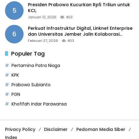
Presiden Prabowo Kucurkan Rp5 Triliun untuk
5
KCI,
Januari 12, 2026
403
Perkuat Infrastruktur Digital, Linknet Enterprise
6
dan Universitas Jember Jalin Kolaborasi
Smart Campus Berbasis AI
Februari 27, 2026
403
Populer Tag
Pertamina Patra Niaga
KPK
Prabowo Subianto
PGN
Khofifah Indar Parawansa
Privacy Policy
Disclaimer
Pedoman Media Siber
Index