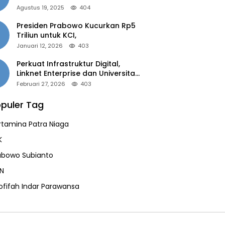
of the Year 2025”
Agustus 19, 2025
404
Presiden Prabowo Kucurkan Rp5
Triliun untuk KCI,
Januari 12, 2026
403
Perkuat Infrastruktur Digital,
Linknet Enterprise dan Universitas
Jember Jalin Kolaborasi Smart
Februari 27, 2026
403
Campus Berbasis AI
puler Tag
rtamina Patra Niaga
K
abowo Subianto
N
ofifah Indar Parawansa