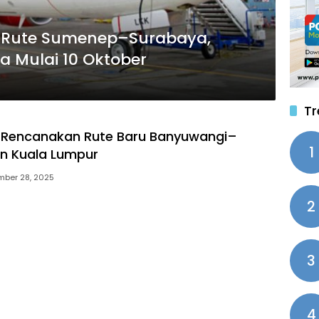
i Rute Sumenep–Surabaya,
 Mulai 10 Oktober
Tr
 Rencanakan Rute Baru Banyuwangi–
1
n Kuala Lumpur
mber 28, 2025
2
3
4