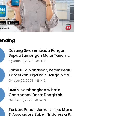
ending
Dukung Swasembada Pangan,
Bupati Lamongan Mulai Tanam
Padi Musim Ketiga
Agustus 6, 2025
438
Jamu PSM Makassar, Persik Kediri
Targetkan Tiga Poin Harga Mati di
Kandang
Oktober 22, 2025
412
UMKM Kembangkan Wisata
Gastronomi Desa: Dongkrak
Ekonomi Daerah, Perluas Pasar
Oktober 17, 2025
406
Terbaik Pilihan Jurnalis, Inke Maris
& Associates Sabet “Indonesia PR