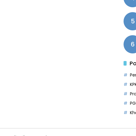
5
6
Po
Pe
KP
Pr
PG
Kh