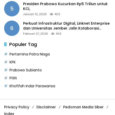
Presiden Prabowo Kucurkan Rp5 Triliun untuk
5
KCI,
Januari 12, 2026
403
Perkuat Infrastruktur Digital, Linknet Enterprise
6
dan Universitas Jember Jalin Kolaborasi
Smart Campus Berbasis AI
Februari 27, 2026
403
Populer Tag
Pertamina Patra Niaga
KPK
Prabowo Subianto
PGN
Khofifah Indar Parawansa
Privacy Policy
Disclaimer
Pedoman Media Siber
Index