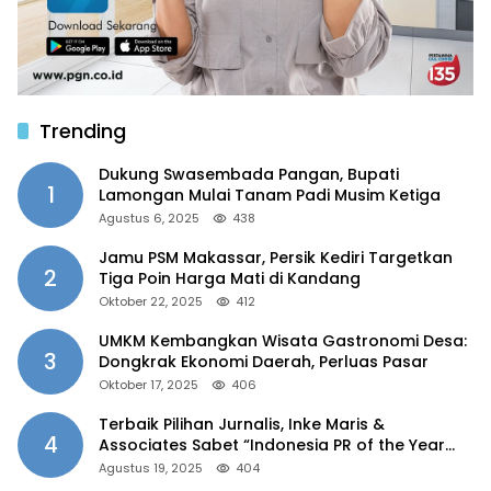
Trending
Dukung Swasembada Pangan, Bupati
1
Lamongan Mulai Tanam Padi Musim Ketiga
Agustus 6, 2025
438
Jamu PSM Makassar, Persik Kediri Targetkan
2
Tiga Poin Harga Mati di Kandang
Oktober 22, 2025
412
UMKM Kembangkan Wisata Gastronomi Desa:
3
Dongkrak Ekonomi Daerah, Perluas Pasar
Oktober 17, 2025
406
Terbaik Pilihan Jurnalis, Inke Maris &
4
Associates Sabet “Indonesia PR of the Year
2025”
Agustus 19, 2025
404