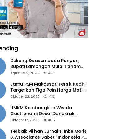
ending
Dukung Swasembada Pangan,
Bupati Lamongan Mulai Tanam
Padi Musim Ketiga
Agustus 6, 2025
438
Jamu PSM Makassar, Persik Kediri
Targetkan Tiga Poin Harga Mati di
Kandang
Oktober 22, 2025
412
UMKM Kembangkan Wisata
Gastronomi Desa: Dongkrak
Ekonomi Daerah, Perluas Pasar
Oktober 17, 2025
406
Terbaik Pilihan Jurnalis, Inke Maris
& Associates Sabet “Indonesia PR