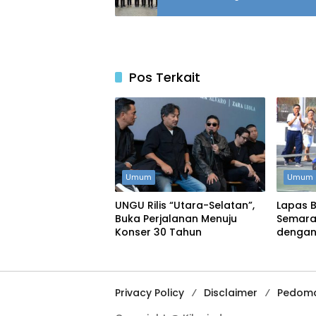
Pos Terkait
Umum
Umum
UNGU Rilis “Utara-Selatan”,
Lapas 
Buka Perjalanan Menuju
Semara
Konser 30 Tahun
dengan
Permain
Privacy Policy
Disclaimer
Pedoma