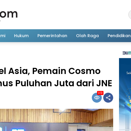
omi
Hukum
Pemerintahan
Olah Raga
Pendidikan
vel Asia, Pemain Cosmo
nus Puluhan Juta dari JNE
372