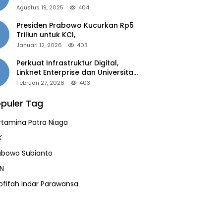
of the Year 2025”
Agustus 19, 2025
404
Presiden Prabowo Kucurkan Rp5
Triliun untuk KCI,
Januari 12, 2026
403
Perkuat Infrastruktur Digital,
Linknet Enterprise dan Universitas
Jember Jalin Kolaborasi Smart
Februari 27, 2026
403
Campus Berbasis AI
puler Tag
rtamina Patra Niaga
K
abowo Subianto
N
ofifah Indar Parawansa