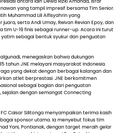
siasi antara lain Dewa Rizki Amanda, Israr
Gunawan yang tampil impresif bersama Tim Senior.
atih Muhammad Lili Alfisyahrin yang
 juara, serta Andi Umay, Reivan Revian Epoy, dan
 U-19 finis sebagai runner-up. Acara ini turut
k yatim sebagai bentuk syukur dan penguatan
 Palgunadi, menegaskan bahwa dukungan
35 tahun JNE melayani masyarakat Indonesia.
raga yang dekat dengan berbagai kalangan dan
irkan atlet berprestasi. JNE berkomitmen
sional sebagai bagian dari penguatan
f, sejalan dengan semangat Connecting
FC Caisar Silitonga menyampaikan terima kasih
bagai sponsor utama. Ia menyebut fokus tim
hmad Yani, Pontianak, dengan target meraih gelar