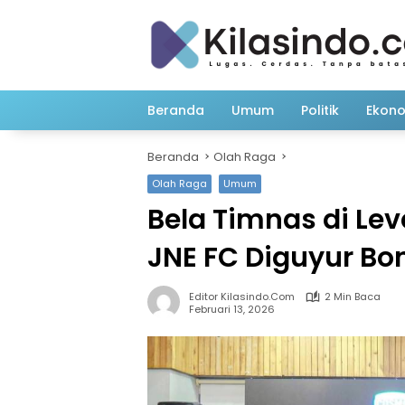
Langsung
ke
konten
Beranda
Umum
Politik
Ekon
Beranda
Olah Raga
Olah Raga
Umum
Bela Timnas di Le
JNE FC Diguyur Bo
Editor Kilasindo.com
2 Min Baca
Februari 13, 2026