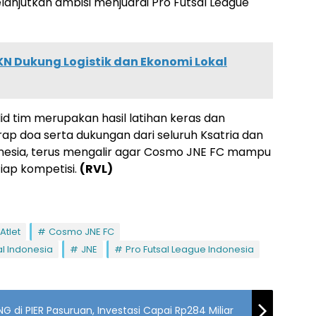
lanjutkan ambisi menjuarai Pro Futsal League
KN Dukung Logistik dan Ekonomi Lokal
d tim merupakan hasil latihan keras dan
ap doa serta dukungan dari seluruh Ksatria dan
onesia, terus mengalir agar Cosmo JNE FC mampu
ap kompetisi.
(RVL)
Atlet
Cosmo JNE FC
al Indonesia
JNE
Pro Futsal League Indonesia
G di PIER Pasuruan, Investasi Capai Rp284 Miliar