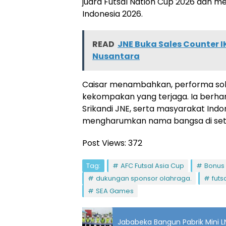
juara Futsal Nation Cup 2026 dan me
Indonesia 2026.
READ
JNE Buka Sales Counter I
Nusantara
Caisar menambahkan, performa soli
kekompakan yang terjaga. Ia berhar
Srikandi JNE, serta masyarakat Ind
mengharumkan nama bangsa di seti
Post Views:
372
Tag:
AFC Futsal Asia Cup
Bonus 
dukungan sponsor olahraga.
futs
SEA Games
Jababeka Bangun Pabrik Mini LN