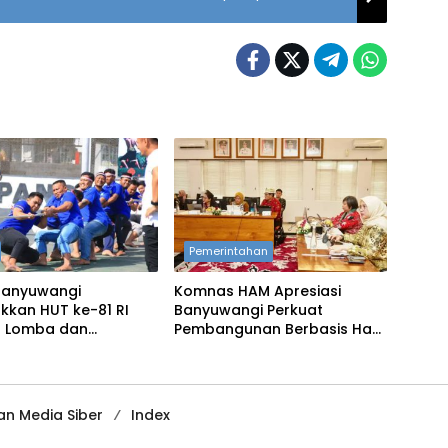
Pemerintahan
Banyuwangi
Komnas HAM Apresiasi
kkan HUT ke-81 RI
Banyuwangi Perkuat
 Lomba dan
Pembangunan Berbasis Hak
an Tradisional
Asasi Manusia
n Media Siber
Index