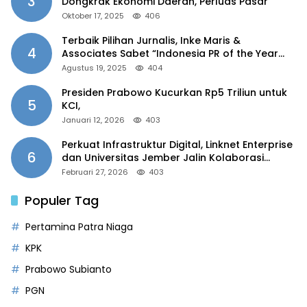
3
Dongkrak Ekonomi Daerah, Perluas Pasar
Oktober 17, 2025
406
Terbaik Pilihan Jurnalis, Inke Maris &
4
Associates Sabet “Indonesia PR of the Year
2025”
Agustus 19, 2025
404
Presiden Prabowo Kucurkan Rp5 Triliun untuk
5
KCI,
Januari 12, 2026
403
Perkuat Infrastruktur Digital, Linknet Enterprise
6
dan Universitas Jember Jalin Kolaborasi
Smart Campus Berbasis AI
Februari 27, 2026
403
Populer Tag
Pertamina Patra Niaga
KPK
Prabowo Subianto
PGN