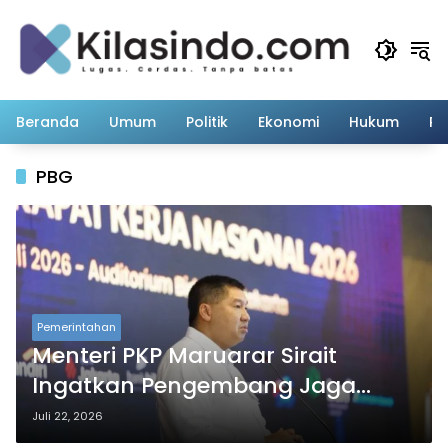
Langsung
ke
konten
Beranda
Umum
Politik
Ekonomi
Hukum
Pe
PBG
Pemerintahan
Menteri PKP Maruarar Sirait
Ingatkan Pengembang Jaga
Kepercayaan Masyarakat
Juli 22, 2026